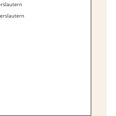
erslautern
serslautern