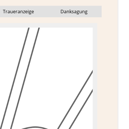
Trauer­anzeige
Dank­sagung