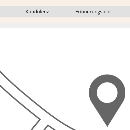
Kondo­lenz
Erinne­rungs­bild