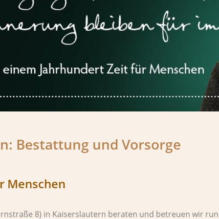
n: Bestattung und Vorsorge
für Menschen
arnstraße 8) in Kaiserslautern beraten und betreuen wir ru