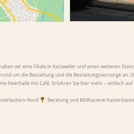
n wir eine Filiale in Katzweiler und einen weiteren Stando
n rund um die Bestattung und die Bestattungsvorsorge an. 
ne Feierhalle mit Café. Erfahren Sie hier mehr – einfach auf 
aiserlautern-Nord
Beratung und Bildhauerei Kaiserslaut