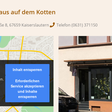
aus auf dem Kotten
e 8, 67659 Kaiserslautern
Telefon (0631) 371150
Inhalt entsperren
en.
Erforderlichen
Service akzeptieren
und Inhalte
entsperren