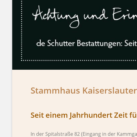
Stammhaus Kaiserslauter
Seit einem Jahrhundert Zeit 
In der Spitalstraße 82 (Eingang in der Kammg