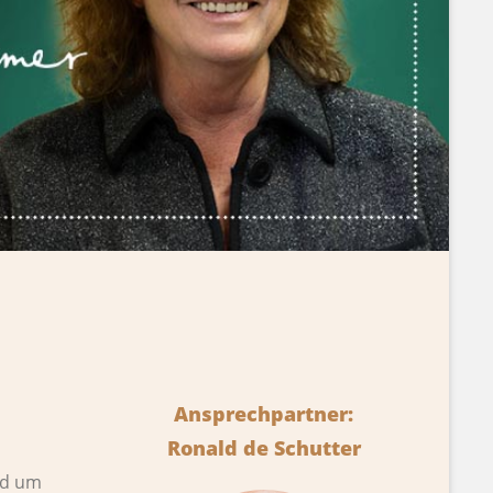
Ansprechpartner:
Ronald de Schutter
nd um