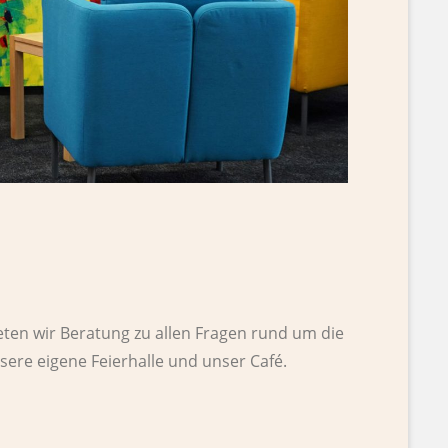
eten wir Beratung zu allen Fragen rund um die
sere eigene Feierhalle und unser Café.