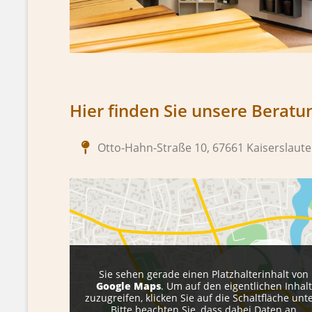
Hier finden Sie unsere Beratu
Otto-Hahn-Straße 10, 67661 Kaiserslaut
Sie sehen gerade einen Platzhalterinhalt von
Google Maps
. Um auf den eigentlichen Inhalt
zuzugreifen, klicken Sie auf die Schaltfläche unt
Bitte beachten Sie, dass dabei Daten an