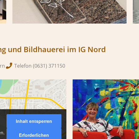
ng und Bildhauerei im IG Nord
ern
Telefon (0631) 371150
Inhalt entsperren
en.
Erforderlichen