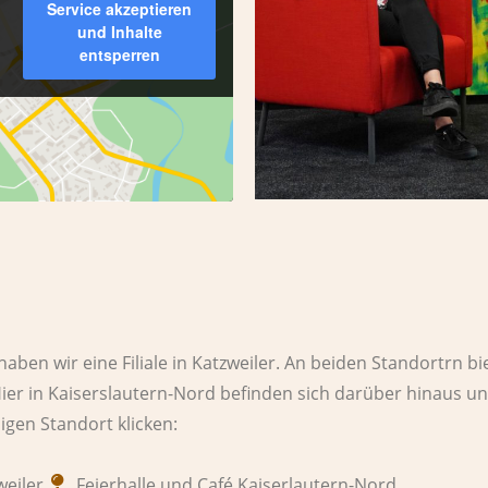
Service akzeptieren
und Inhalte
entsperren
en wir eine Filiale in Katzweiler.
An beiden Standortrn bi
ier in Kaiserslautern-Nord befinden sich darüber hinaus un
ligen Standort klicken:
weiler
Feierhalle und Café Kaiserlautern-Nord