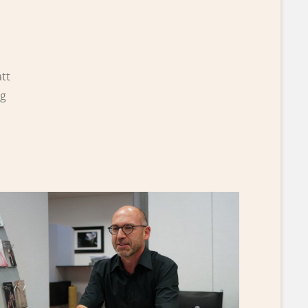
tt
ng