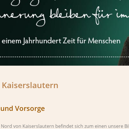
 Kaiserslautern
 und Vorsorge
t Nord von Kaiserslautern befindet sich zum einen unsere B