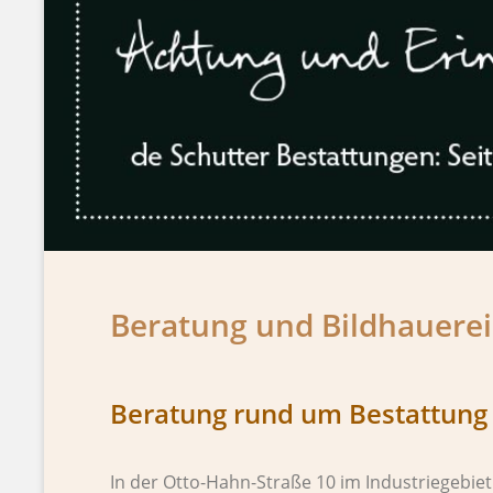
Beratung und Bildhauerei
Beratung rund um Bestattung
In der Otto-Hahn-Straße 10 im Industriegebie