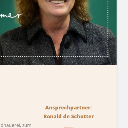
Ansprechpartner:
Ronald de Schutter
ildhauerei, zum