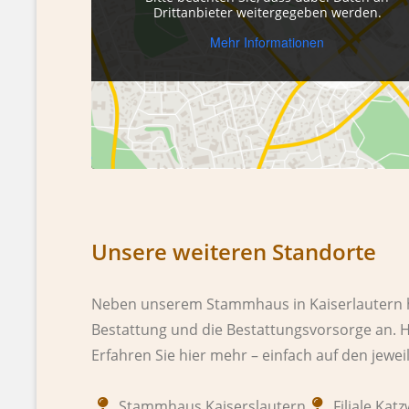
Drittanbieter weitergegeben werden.
Mehr Informationen
Unsere weiteren Standorte
Neben unserem Stammhaus in Kaiserlautern hab
Bestattung und die Bestattungsvorsorge an.
H
Erfahren Sie hier mehr – einfach auf den jewei
Stammhaus Kaiserslautern
Filiale Katz