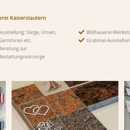
rei Kaiserslautern
Ausstellung: Särge, Urnen,
Bildhauerei-Werksta
Garnituren etc.
Grabmal-Ausstellu
Beratung zur
Bestattungsvorsorge