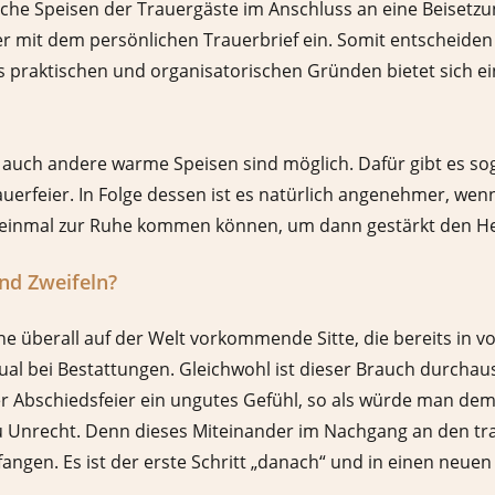
he Speisen der Trauergäste im Anschluss an eine Beisetzun
 mit dem persönlichen Trauerbrief ein. Somit entscheiden S
praktischen und organisatorischen Gründen bietet sich eine
 auch andere warme Speisen sind möglich. Dafür gibt es s
erfeier. In Folge dessen ist es natürlich angenehmer, wenn
t einmal zur Ruhe kommen können, um dann gestärkt den H
und Zweifeln?
 überall auf der Welt vorkommende Sitte, die bereits in vor
tual bei Bestattungen. Gleichwohl ist dieser Brauch durchau
der Abschiedsfeier ein ungutes Gefühl, so als würde man de
 zu Unrecht. Denn dieses Miteinander im Nachgang an den 
ngen. Es ist der erste Schritt „danach“ und in einen neuen