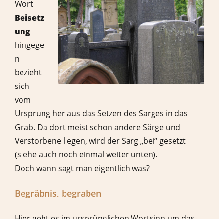
Wort
Beisetz
ung
hingege
n
bezieht
sich
vom
Ursprung her aus das Setzen des Sarges in das
Grab. Da dort meist schon andere Särge und
Verstorbene liegen, wird der Sarg „bei“ gesetzt
(siehe auch noch einmal weiter unten).
Doch wann sagt man eigentlich was?
Begräbnis, begraben
Hier geht es im ursprünglichen Wortsinn um das