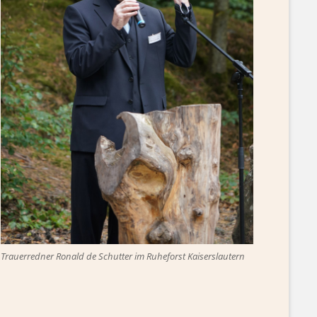
Trauerredner Ronald de Schutter im Ruheforst Kaiserslautern