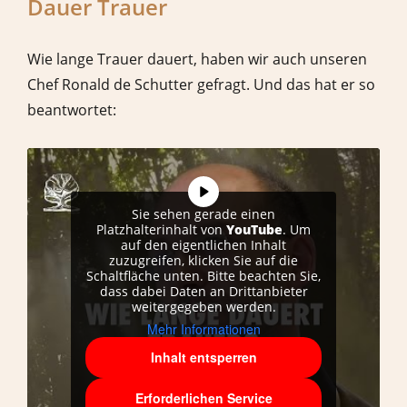
Dauer Trauer
Wie lange Trauer dauert, haben wir auch unseren
Chef Ronald de Schutter gefragt. Und das hat er so
beantwortet:
Sie sehen gerade einen
Platzhalterinhalt von
YouTube
. Um
auf den eigentlichen Inhalt
zuzugreifen, klicken Sie auf die
Schaltfläche unten. Bitte beachten Sie,
dass dabei Daten an Drittanbieter
weitergegeben werden.
Mehr Informationen
Inhalt entsperren
Erforderlichen Service